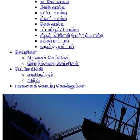
மட் கேட் வால்வு
பிளக் வால்வு
தடுப்பு வால்வு
ஸ்லாப் வால்வு
செக் வால்வு
பட்டாம்பூச்சி வால்வு
ஸ்பூல் ஃபிளேன்ஜ் மற்றும் டிஎஸ்ஏ
சக்கர் ராட் பாப்
சுருள் குழாய் பாப்
செய்திகள்
நிறுவனச் செய்திகள்
தொழில்துறை செய்திகள்
பெட்ரோவிக்கி
வரவிருக்கும்
அறிவு
எங்களைத் தொடர்பு கொள்ளுங்கள்