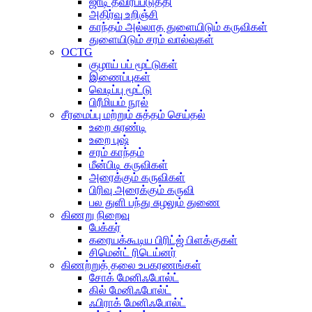
ஜாடி தீவிரப்படுத்தி
அதிர்வு உறிஞ்சி
காந்தம் அல்லாத துளையிடும் கருவிகள்
துளையிடும் சரம் வால்வுகள்
OCTG
குழாய் பப் மூட்டுகள்
இணைப்புகள்
வெடிப்பு மூட்டு
பிரீமியம் நூல்
சீரமைப்பு மற்றும் சுத்தம் செய்தல்
உறை சுரண்டி
உறை புஷ்
சரம் காந்தம்
மீன்பிடி கருவிகள்
அரைக்கும் கருவிகள்
பிரிவு அரைக்கும் கருவி
பல துளி பந்து சுழலும் துணை
கிணறு நிறைவு
பேக்கர்
கரையக்கூடிய பிரிட்ஜ் பிளக்குகள்
சிமென்ட் ரிடெய்னர்
கிணற்றுத் தலை உபகரணங்கள்
சோக் மேனிஃபோல்ட்
கில் மேனிஃபோல்ட்
ஃபிராக் மேனிஃபோல்ட்