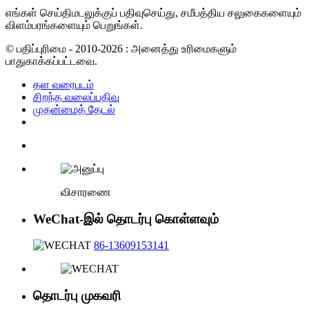
எங்கள் செய்திமடலுக்குப் பதிவுசெய்து, சமீபத்திய சலுகைகளையும்
விளம்பரங்களையும் பெறுங்கள்.
© பதிப்புரிமை - 2010-2026 : அனைத்து உரிமைகளும்
பாதுகாக்கப்பட்டவை.
தள வரைபடம்
சிறந்த வலைப்பதிவு
முதன்மைத் தேடல்
விசாரணை
WeChat-இல் தொடர்பு கொள்ளவும்
86-13609153141
தொடர்பு முகவரி