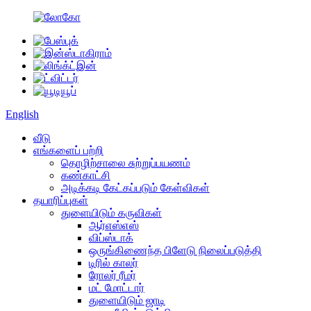
English
வீடு
எங்களைப் பற்றி
தொழிற்சாலை சுற்றுப்பயணம்
கண்காட்சி
அடிக்கடி கேட்கப்படும் கேள்விகள்
தயாரிப்புகள்
துளையிடும் கருவிகள்
ஆர்எஸ்எஸ்
விப்ஸ்டாக்
ஒருங்கிணைந்த பிளேடு நிலைப்படுத்தி
டிரில் காலர்
ரோலர் ரீமர்
மட் மோட்டார்
துளையிடும் ஜாடி