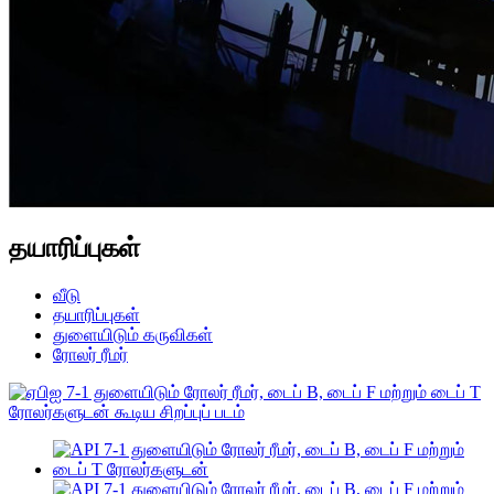
தயாரிப்புகள்
வீடு
தயாரிப்புகள்
துளையிடும் கருவிகள்
ரோலர் ரீமர்