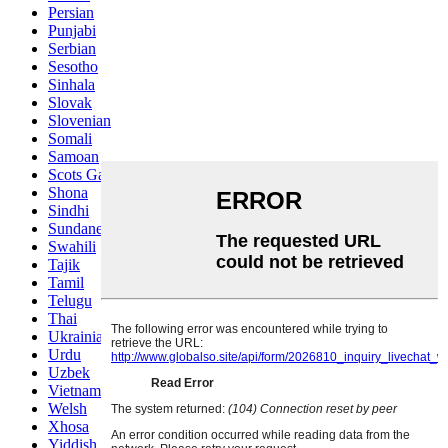
Persian
Punjabi
Serbian
Sesotho
Sinhala
Slovak
Slovenian
Somali
Samoan
Scots Gaelic
Shona
Sindhi
Sundanese
Swahili
Tajik
Tamil
Telugu
Thai
Ukrainian
Urdu
Uzbek
Vietnamese
Welsh
Xhosa
Yiddish