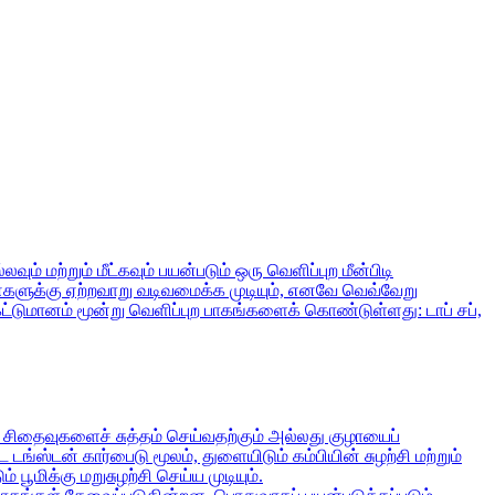
வும் மற்றும் மீட்கவும் பயன்படும் ஒரு வெளிப்புற மீன்பிடி
 மீன்களுக்கு ஏற்றவாறு வடிவமைக்க முடியும், எனவே வெவ்வேறு
ட்டுமானம் மூன்று வெளிப்புற பாகங்களைக் கொண்டுள்ளது: டாப் சப்,
்ள சிதைவுகளைச் சுத்தம் செய்வதற்கும் அல்லது குழாயைப்
ங்ஸ்டன் கார்பைடு மூலம், துளையிடும் கம்பியின் சுழற்சி மற்றும்
மிக்கு மறுசுழற்சி செய்ய முடியும்.