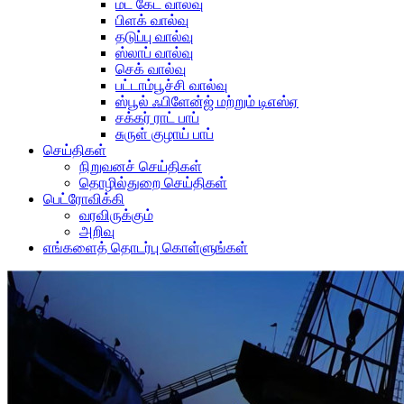
மட் கேட் வால்வு
பிளக் வால்வு
தடுப்பு வால்வு
ஸ்லாப் வால்வு
செக் வால்வு
பட்டாம்பூச்சி வால்வு
ஸ்பூல் ஃபிளேன்ஜ் மற்றும் டிஎஸ்ஏ
சக்கர் ராட் பாப்
சுருள் குழாய் பாப்
செய்திகள்
நிறுவனச் செய்திகள்
தொழில்துறை செய்திகள்
பெட்ரோவிக்கி
வரவிருக்கும்
அறிவு
எங்களைத் தொடர்பு கொள்ளுங்கள்