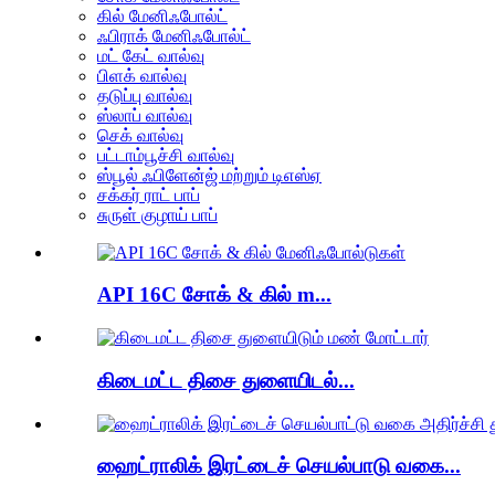
கில் மேனிஃபோல்ட்
ஃபிராக் மேனிஃபோல்ட்
மட் கேட் வால்வு
பிளக் வால்வு
தடுப்பு வால்வு
ஸ்லாப் வால்வு
செக் வால்வு
பட்டாம்பூச்சி வால்வு
ஸ்பூல் ஃபிளேன்ஜ் மற்றும் டிஎஸ்ஏ
சக்கர் ராட் பாப்
சுருள் குழாய் பாப்
API 16C சோக் & கில் m...
கிடைமட்ட திசை துளையிடல்...
ஹைட்ராலிக் இரட்டைச் செயல்பாடு வகை...