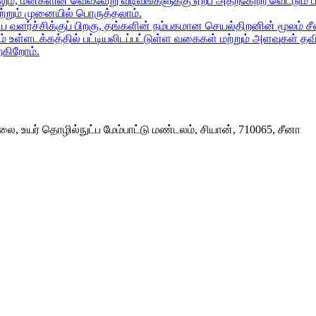
், மீன்களின் வெவ்வேறு வடிவங்களுக்கு ஏற்ப அதற்கேற்ற வெட்டும் 
மற்றும் முனையில் பொருத்தலாம்.
ப வளர்ச்சிக்குப் பிறகு, தங்களின் நம்பகமான செயல்திறனின் மூலம் 
உள்ளடக்கத்தில் பட்டியலிடப்பட்டுள்ள வகைகள் மற்றும் அளவுகள் தவ
ற்கிறோம்.
, உயர் தொழில்நுட்ப மேம்பாட்டு மண்டலம், சியான், 710065, சீனா