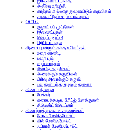
ஜாடி தீவிரப்படுத்தி
அதிர்வு உறிஞ்சி
காந்தம் அல்லாத துளையிடும் கருவிகள்
துளையிடும் சரம் வால்வுகள்
OCTG
குழாய் பப் மூட்டுகள்
இணைப்புகள்
வெடிப்பு மூட்டு
பிரீமியம் நூல்
சீரமைப்பு மற்றும் சுத்தம் செய்தல்
உறை சுரண்டி
உறை புஷ்
சரம் காந்தம்
மீன்பிடி கருவிகள்
அரைக்கும் கருவிகள்
பிரிவு அரைக்கும் கருவி
பல துளி பந்து சுழலும் துணை
கிணறு நிறைவு
பேக்கர்
கரையக்கூடிய பிரிட்ஜ் பிளக்குகள்
சிமென்ட் ரிடெய்னர்
கிணற்றுத் தலை உபகரணங்கள்
சோக் மேனிஃபோல்ட்
கில் மேனிஃபோல்ட்
ஃபிராக் மேனிஃபோல்ட்