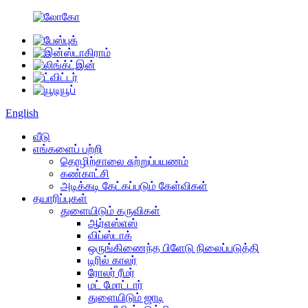
English
வீடு
எங்களைப் பற்றி
தொழிற்சாலை சுற்றுப்பயணம்
கண்காட்சி
அடிக்கடி கேட்கப்படும் கேள்விகள்
தயாரிப்புகள்
துளையிடும் கருவிகள்
ஆர்எஸ்எஸ்
விப்ஸ்டாக்
ஒருங்கிணைந்த பிளேடு நிலைப்படுத்தி
டிரில் காலர்
ரோலர் ரீமர்
மட் மோட்டார்
துளையிடும் ஜாடி