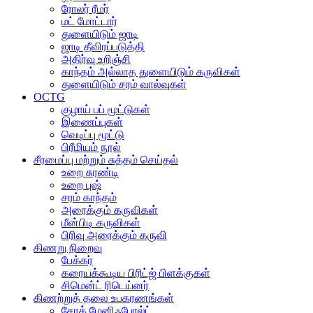
ரோலர் ரீமர்
மட் மோட்டார்
துளையிடும் ஜாடி
ஜாடி தீவிரப்படுத்தி
அதிர்வு உறிஞ்சி
காந்தம் அல்லாத துளையிடும் கருவிகள்
துளையிடும் சரம் வால்வுகள்
OCTG
குழாய் பப் மூட்டுகள்
இணைப்புகள்
வெடிப்பு மூட்டு
பிரீமியம் நூல்
சீரமைப்பு மற்றும் சுத்தம் செய்தல்
உறை சுரண்டி
உறை புஷ்
சரம் காந்தம்
அரைக்கும் கருவிகள்
மீன்பிடி கருவிகள்
பிரிவு அரைக்கும் கருவி
கிணறு நிறைவு
பேக்கர்
கரையக்கூடிய பிரிட்ஜ் பிளக்குகள்
சிமென்ட் ரிடெய்னர்
கிணற்றுத் தலை உபகரணங்கள்
சோக் மேனிஃபோல்ட்